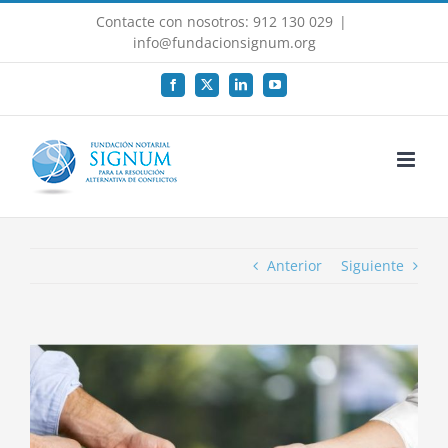
Saltar
Contacte con nosotros: 912 130 029
|
al
info@fundacionsignum.org
contenido
Facebook
X
LinkedIn
YouTube
Anterior
Siguiente
Ver
imagen
más
grande